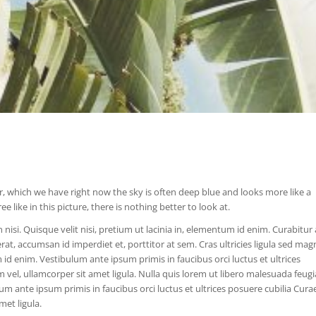
ter, which we have right now the sky is often deep blue and looks more like a
 like in this picture, there is nothing better to look at.
nisi. Quisque velit nisi, pretium ut lacinia in, elementum id enim. Curabitur
rat, accumsan id imperdiet et, porttitor at sem. Cras ultricies ligula sed mag
 id enim. Vestibulum ante ipsum primis in faucibus orci luctus et ultrices
 vel, ullamcorper sit amet ligula. Nulla quis lorem ut libero malesuada feugi
um ante ipsum primis in faucibus orci luctus et ultrices posuere cubilia Cura
met ligula.