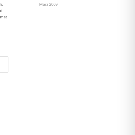
h.
März 2009
id
 amet