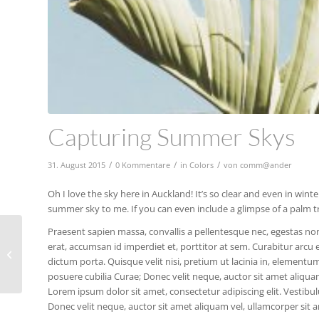
Capturing Summer Skys
/
/
/
31. August 2015
0 Kommentare
in
Colors
von
comm@ander
Oh I love the sky here in Auckland! It’s so clear and even in win
summer sky to me. If you can even include a glimpse of a palm tree
Praesent sapien massa, convallis a pellentesque nec, egestas non 
A Happy Dog At The
erat, accumsan id imperdiet et, porttitor at sem. Curabitur arcu e
Beach
dictum porta. Quisque velit nisi, pretium ut lacinia in, elementum
posuere cubilia Curae; Donec velit neque, auctor sit amet aliquam
Lorem ipsum dolor sit amet, consectetur adipiscing elit. Vestibul
Donec velit neque, auctor sit amet aliquam vel, ullamcorper sit a