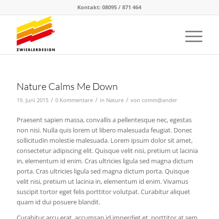
Kontakt: 08095 / 871 464
Nature Calms Me Down
/
/
/
19. Juni 2015
0 Kommentare
in
Nature
von
comm@ander
Praesent sapien massa, convallis a pellentesque nec, egestas
non nisi. Nulla quis lorem ut libero malesuada feugiat. Donec
sollicitudin molestie malesuada. Lorem ipsum dolor sit amet,
consectetur adipiscing elit. Quisque velit nisi, pretium ut lacinia
in, elementum id enim. Cras ultricies ligula sed magna dictum
porta. Cras ultricies ligula sed magna dictum porta. Quisque
velit nisi, pretium ut lacinia in, elementum id enim. Vivamus
suscipit tortor eget felis porttitor volutpat. Curabitur aliquet
quam id dui posuere blandit.
Curabitur arcu erat, accumsan id imperdiet et, porttitor at sem.