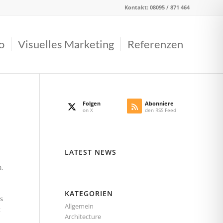
Kontakt: 08095 / 871 464
o
Visuelles Marketing
Referenzen
Folgen
Abonniere
on X
den RSS Feed
LATEST NEWS
a,
KATEGORIEN
is
Allgemein
t
Architecture