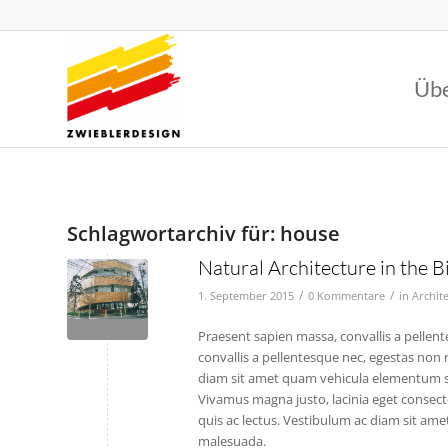
Übe
Schlagwortarchiv für:
house
Natural Architecture in the B
/
/
1. September 2015
0 Kommentare
in
Archit
Praesent sapien massa, convallis a pellent
convallis a pellentesque nec, egestas non n
diam sit amet quam vehicula elementum sed 
Vivamus magna justo, lacinia eget consectet
quis ac lectus. Vestibulum ac diam sit a
malesuada.