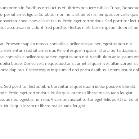
sum primis in faucibus orci luctus et ultrices posuere cubilia Curae; Donec ve
rper sit amet ligula. Curabitur non nulla sit amet nisl tempus convallis quis
nsectetur sed, convallis at tellus. Proin eget tortor risus. Sed porttitor lect
titor accumsan tincidunt. Sed porttitor lectus nibh. Lorem ipsum dolor sit am
at. Praesent sapien massa, convallis a pellentesque nec, egestas non nisi.
 elementum sed sit amet dui. Pellentesque in ipsum id orci porta dapibus.
sa, convallis a pellentesque nec, egestas non nisi. Vestibulum ante ipsum pr
 cubilia Curae; Donec velit neque, auctor sit amet aliquam vel, ullamcorper sit
 porta dapibus. Pellentesque in ipsum id orci porta dapibus. Lorem ipsum do
s. Sed porttitor lectus nibh. Curabitur aliquet quam id dui posuere blandit.
it. Proin eget tortor risus. Nulla quis lorem ut libero malesuada feugiat.
sque nec, egestas non nisi. Vivamus suscipit tortor eget felis porttitor volut
s. Nulla quis lorem ut libero malesuada feugiat.