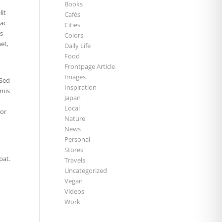
Books
lit
Cafés
 ac
Cities
us
Colors
et,
Daily Life
Food
Frontpage Article
Images
 Sed
Inspiration
imis
Japan
Local
lor
Nature
News
Personal
Stores
pat.
Travels
Uncategorized
Vegan
Videos
Work