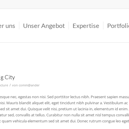
r uns
Unser Angebot
Expertise
Portfoli
ig City
/
ecture
von
comm@ander
esque nec, egestas non nisi. Sed porttitor lectus nibh. Praesent sapien mass
isi. Mauris blandit aliquet elit, eget tincidunt nibh pulvinar a. Vestibulum ac
sit amet dui. Quisque velit nisi, pretium ut lacinia in, elementum id enim.
ur sed, convallis at tellus. Curabitur non nulla sit amet nisl tempus convall
met quam vehicula elementum sed sit amet dui. Donec rutrum congue leo ege